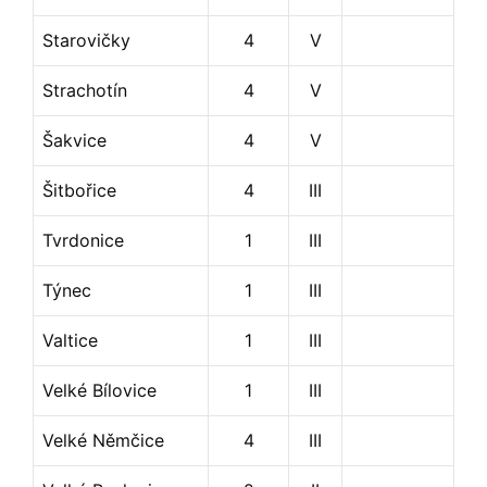
Starovičky
4
V
Strachotín
4
V
Šakvice
4
V
Šitbořice
4
III
Tvrdonice
1
III
Týnec
1
III
Valtice
1
III
Velké Bílovice
1
III
Velké Němčice
4
III