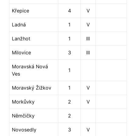
Křepice
4
V
Ladná
1
V
Lanžhot
1
III
Milovice
3
III
Moravská Nová
1
Ves
Moravský Žižkov
1
V
Morkůvky
2
V
Němčičky
2
Novosedly
3
V