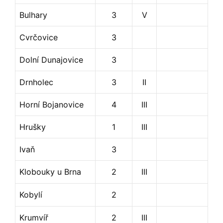
Bulhary
3
V
Cvrčovice
3
Dolní Dunajovice
3
Drnholec
3
II
Horní Bojanovice
4
III
Hrušky
1
III
Ivaň
3
Klobouky u Brna
2
III
Kobylí
2
Krumvíř
2
III