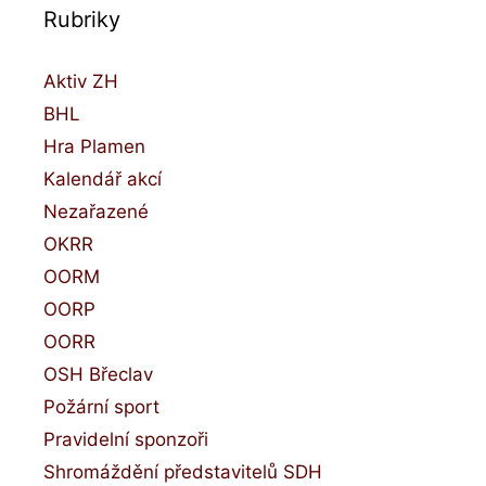
Rubriky
:
Aktiv ZH
BHL
Hra Plamen
Kalendář akcí
Nezařazené
OKRR
OORM
OORP
OORR
OSH Břeclav
Požární sport
Pravidelní sponzoři
Shromáždění představitelů SDH