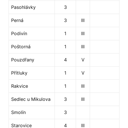
Pasohlávky
3
Perná
3
III
Podivín
1
III
Poštorná
1
III
Pouzdřany
4
V
Přítluky
1
V
Rakvice
1
III
Sedlec u Mikulova
3
III
Smolín
3
Starovice
4
III