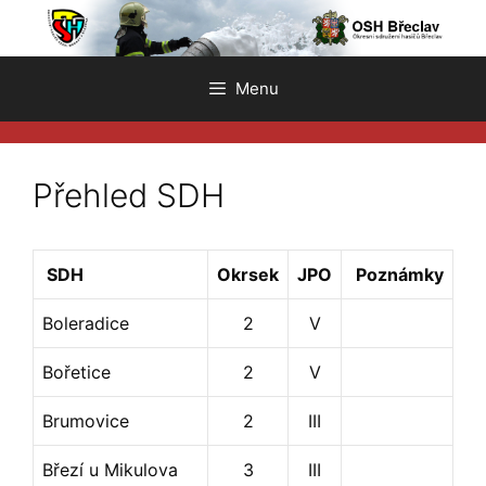
Přeskočit
na
obsah
Menu
Přehled SDH
SDH
Okrsek
JPO
Poznámky
Boleradice
2
V
Bořetice
2
V
Brumovice
2
III
Březí u Mikulova
3
III