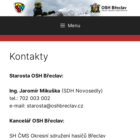
Přeskočit
na
obsah
Menu
Kontakty
Starosta OSH Břeclav:
Ing. Jaromír Mikuška
(SDH Novosedly)
tel.: 702 003 002
e-mail: starosta@oshbreclav.cz
Kancelář OSH Břeclav:
SH ČMS Okresní sdružení hasičů Břeclav