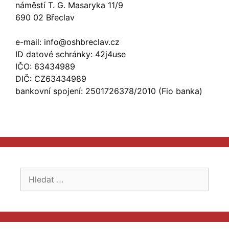
náměstí T. G. Masaryka 11/9
690 02 Břeclav
e-mail: info@oshbreclav.cz
ID datové schránky: 42j4use
IČO: 63434989
DIČ: CZ63434989
bankovní spojení: 2501726378/2010 (Fio banka)
H
l
e
d
a