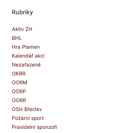
t
Rubriky
:
Aktiv ZH
BHL
Hra Plamen
Kalendář akcí
Nezařazené
OKRR
OORM
OORP
OORR
OSH Břeclav
Požární sport
Pravidelní sponzoři